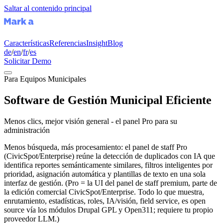
Saltar al contenido principal
Características
Referencias
Insight
Blog
de
/
en
/
fr
/
es
Solicitar Demo
Para Equipos Municipales
Software de Gestión Municipal Eficiente
Menos clics, mejor visión general - el panel Pro para su
administración
Menos búsqueda, más procesamiento: el panel de staff Pro
(CivicSpot/Enterprise) reúne la detección de duplicados con IA que
identifica reportes semánticamente similares, filtros inteligentes por
prioridad, asignación automática y plantillas de texto en una sola
interfaz de gestión. (Pro = la UI del panel de staff premium, parte de
la edición comercial CivicSpot/Enterprise. Todo lo que muestra,
enrutamiento, estadísticas, roles, IA/visión, field service, es open
source vía los módulos Drupal GPL y Open311; requiere tu propio
proveedor LLM.)